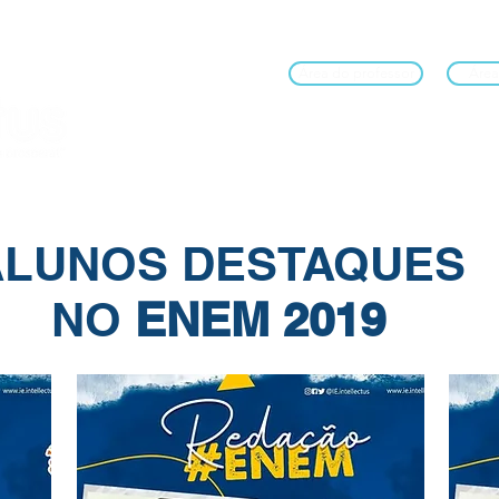
Área do professor
Área
Início
A escola
Ouvidoria
Ensi
ALUNOS DESTAQUES
NO
ENEM 2019