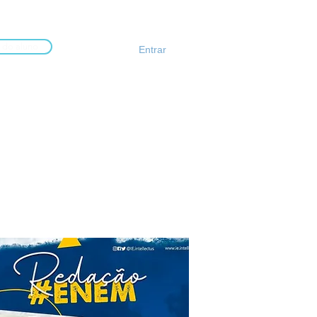
 do aluno
Entrar
no
Atividades
Mais...