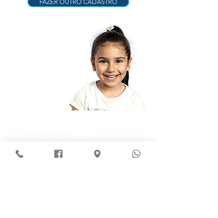
FAZER OUTRO CADASTRO
Área do professor
Área do aluno
Rua Antonino Freire, 241. Campo Maior - PI CEP:
64.280-000
Tel:
(86) 3252-1225