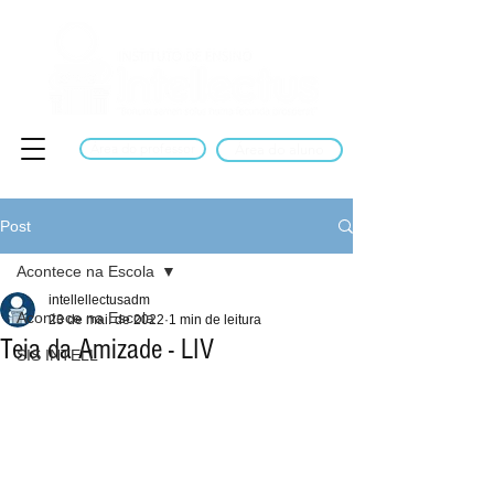
Área do professor
Área do aluno
Post
Acontece na Escola
intellellectusadm
Acontece na Escola
23 de mai. de 2022
1 min de leitura
Teia da Amizade - LIV
SIS INTELL