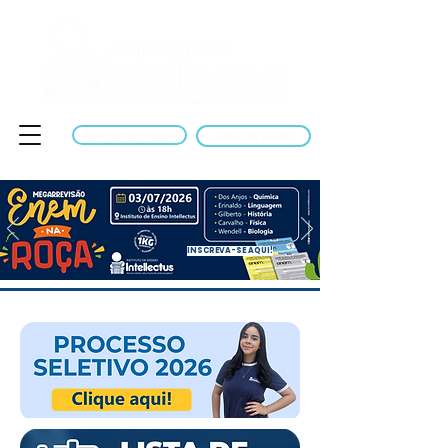
Área do professor
Área do aluno
INSCREVA-SE AQUI!